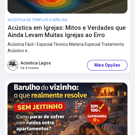
Financiamentos
ACÚSTICA DE TEMPLOS E IGREJAS
Acústica em Igrejas: Mitos e Verdades que
Ofertas
Ainda Levam Muitas Igrejas ao Erro
Acústica Fácil • Especial Técnico Matéria Especial Tratamento
Trabalhos
Acústico e...
Acústica Lagos
Mais Opções
Fóruns
há 4 meses
Vídeos & Treinamentos
Calc-dB Tools
Desenvolvedores