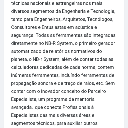
técnicas nacionais e estrangeiras nos mais
Explorar Grupos
diversos segmentos da Engenharia e Tecnologia,
tanto para Engenheiros, Arquitetos, Tecnólogos,
Meus Grupos
Consultores e Entusiastas em acústica e
segurança. Todas as ferramentas são integradas
diretamente no NB-R System, o primeiro gerador
automatizado de relatórios normativos do
Explorar Páginas
planeta, o NB-r System, além de conter todas as
calculadoras dedicadas de cada norma, contem
Páginas Curtidas
inúmeras ferramentas, incluíndo ferramentas de
propagação sonora e de traço de raios, etc. Sem
contar com o inovador conceito do Parceiro
Especialista, um programa de mentoria
Postagens populares
avançada, que conecta Profissionais à
Especialistas das mais diversas áreas e
Descubra Novas Postagens
segmentos técnicos, para auxiliar outros