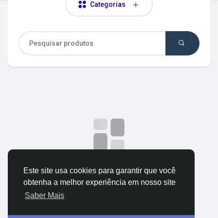
Categorias
Explorar Grupos
Meus Grupos
Explorar Páginas
Páginas Curtidas
Postagens populares
Sem dados para exibir
Este site usa cookies para garantir que você
obtenha a melhor experiência em nosso site
Saber Mais
Descubra Novas Postagens