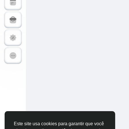
Explorar Páginas
Páginas Curt
Postagens populares
Descubra Nov
Financiamentos
Ofertas
Trabalhos
Fóruns
Vídeos & Treinamentos
Calc-dB Tool
Desenvolvedores
Este site usa cookies para garantir que você