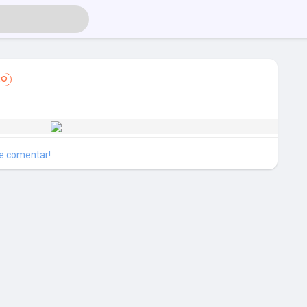
RO
 e comentar!