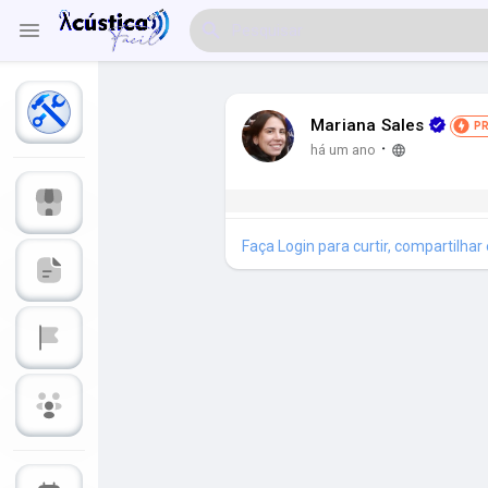
Mariana Sales
P
Explorar Eventos
Meus Eventos
·
há um ano
Faça Login para curtir, compartilhar
Explorar Artigos & Publicações
Explorar Mercado
Explorar Grupos
Meus Grupos