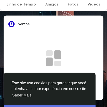
Linha de Tempo
Amigos
Fotos
Vídeos
Explorar Grupos
Meus Grupos
Eventos
Explorar Páginas
Páginas Curtidas
Sem dados para exibir
Postagens populares
Este site usa cookies para garantir que você
obtenha a melhor experiência em nosso site
Saber Mais
Descubra Novas Postagens