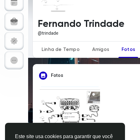
Explorar Páginas
Páginas Curt
Fernando Trindade
@trindade
Postagens populares
Descubra Nov
Linha de Tempo
Amigos
Fotos
Financiamentos
Ofertas
Fotos
Trabalhos
Fóruns
Vídeos & Treinamentos
Calc-dB Tool
Desenvolvedores
Este site usa cookies para garantir que você