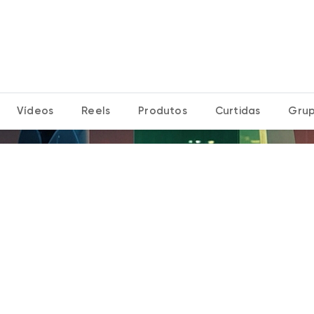
idas
as Postagens
Vídeos
Reels
Produtos
Curtidas
Gru
s