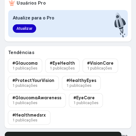
Usuários Pro
Explorar Grupos
Atualize para o Pro
Meus Grupos
Atualizar
Tendências
Explorar Páginas
#Glaucoma
#EyeHealth
#VisionCare
1 publicações
1 publicações
1 publicações
Páginas Curtidas
#ProtectYourVision
#HealthyEyes
1 publicações
1 publicações
#GlaucomaAwareness
#EyeCare
1 publicações
1 publicações
Postagens populares
#Healthmedsrx
1 publicações
Descubra Novas Postagens