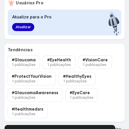
Usuários Pro
Explorar Grupos
Atualize para o Pro
Meus Grupos
Atualizar
Tendências
Explorar Páginas
#Glaucoma
#EyeHealth
#VisionCare
1 publicações
1 publicações
1 publicações
Páginas Curtidas
#ProtectYourVision
#HealthyEyes
1 publicações
1 publicações
#GlaucomaAwareness
#EyeCare
1 publicações
1 publicações
Postagens populares
#Healthmedsrx
1 publicações
Descubra Novas Postagens