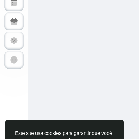
Explorar Páginas
Páginas Curt
Postagens populares
Descubra Nov
Financiamentos
Ofertas
Trabalhos
Fóruns
Vídeos & Treinamentos
Calc-dB Tool
Desenvolvedores
Este site usa cookies para garantir que você