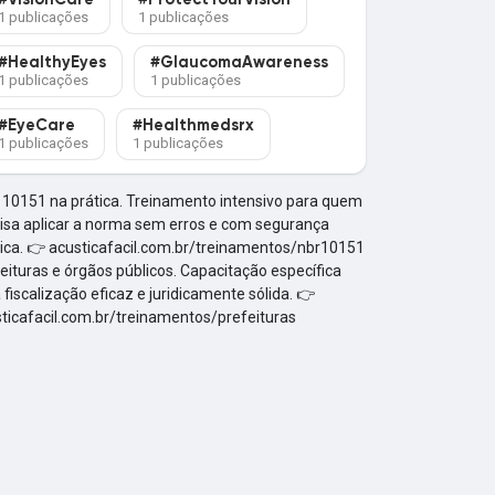
#VisionCare
#ProtectYourVision
1 publicações
1 publicações
#HealthyEyes
#GlaucomaAwareness
1 publicações
1 publicações
#EyeCare
#Healthmedsrx
1 publicações
1 publicações
10151 na prática. Treinamento intensivo para quem
isa aplicar a norma sem erros e com segurança
ica. 👉 acusticafacil.com.br/treinamentos/nbr10151
eituras e órgãos públicos. Capacitação específica
 fiscalização eficaz e juridicamente sólida. 👉
ticafacil.com.br/treinamentos/prefeituras