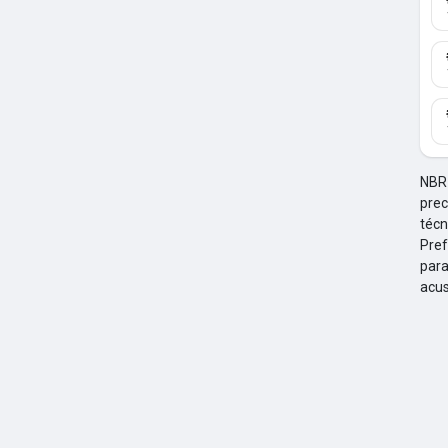
idas
as Postagens
NBR 
prec
técn
Pref
para
acus
s