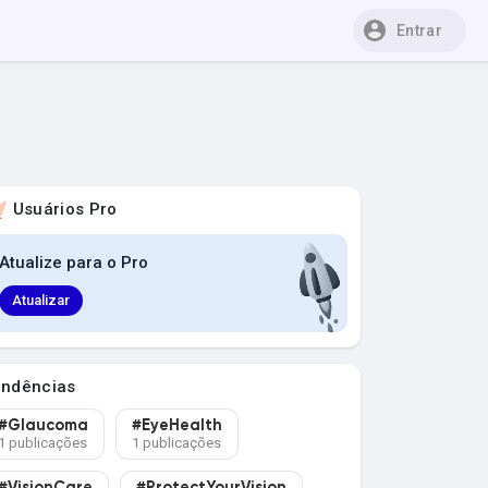
Entrar
Usuários Pro
Atualize para o Pro
Atualizar
endências
#Glaucoma
#EyeHealth
1 publicações
1 publicações