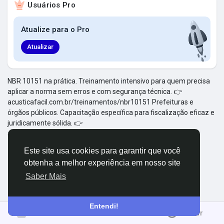
Usuários Pro
Explorar Grupos
Atualize para o Pro
Meus Grupos
Atualizar
NBR 10151 na prática. Treinamento intensivo para quem precisa
aplicar a norma sem erros e com segurança técnica. 👉
Explorar Páginas
acusticafacil.com.br/treinamentos/nbr10151 Prefeituras e
órgãos públicos. Capacitação específica para fiscalização eficaz e
juridicamente sólida. 👉
Páginas Curtidas
acusticafacil.com.br/treinamentos/prefeituras
Este site usa cookies para garantir que você
obtenha a melhor experiência em nosso site
Postagens populares
Saber Mais
Descubra Novas Postagens
Entendi!
Entrar