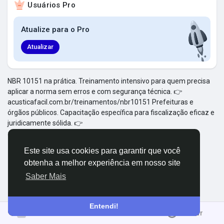
Usuários Pro
Explorar Grupos
Atualize para o Pro
Meus Grupos
Atualizar
NBR 10151 na prática. Treinamento intensivo para quem precisa
aplicar a norma sem erros e com segurança técnica. 👉
Explorar Páginas
acusticafacil.com.br/treinamentos/nbr10151 Prefeituras e
órgãos públicos. Capacitação específica para fiscalização eficaz e
juridicamente sólida. 👉
Páginas Curtidas
acusticafacil.com.br/treinamentos/prefeituras
Este site usa cookies para garantir que você
obtenha a melhor experiência em nosso site
Postagens populares
Saber Mais
Descubra Novas Postagens
Entendi!
Entrar