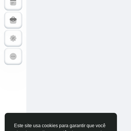
Explorar Páginas
Páginas Curt
Postagens populares
Descubra Nov
Financiamentos
Ofertas
Trabalhos
Fóruns
Vídeos & Treinamentos
Calc-dB Tool
Desenvolvedores
Este site usa cookies para garantir que você