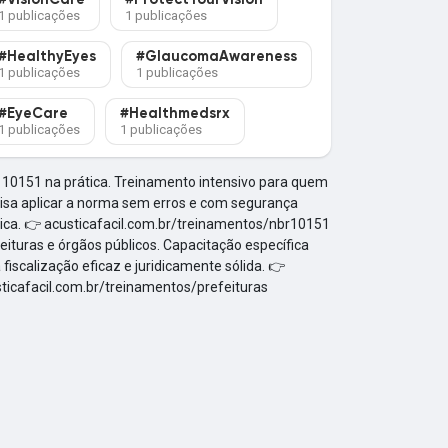
#VisionCare
#ProtectYourVision
1 publicações
1 publicações
#HealthyEyes
#GlaucomaAwareness
1 publicações
1 publicações
#EyeCare
#Healthmedsrx
1 publicações
1 publicações
10151 na prática. Treinamento intensivo para quem
isa aplicar a norma sem erros e com segurança
ica. 👉 acusticafacil.com.br/treinamentos/nbr10151
eituras e órgãos públicos. Capacitação específica
 fiscalização eficaz e juridicamente sólida. 👉
ticafacil.com.br/treinamentos/prefeituras