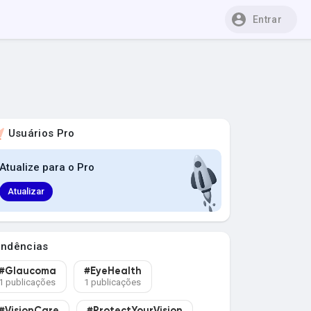
Entrar
Usuários Pro
Atualize para o Pro
Atualizar
endências
#Glaucoma
#EyeHealth
1 publicações
1 publicações