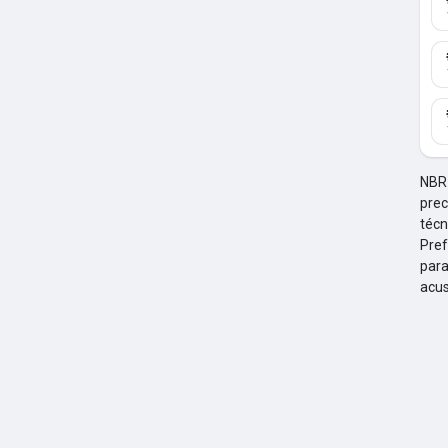
idas
as Postagens
NBR 
prec
técn
Pref
para
acus
s