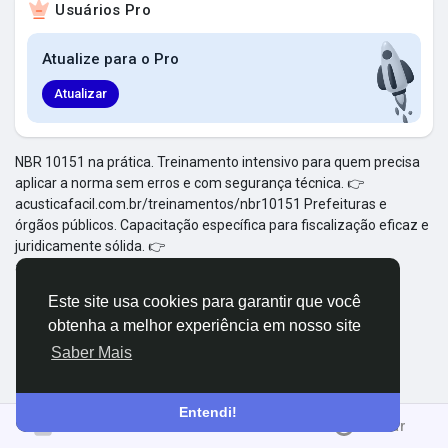
Usuários Pro
Explorar Grupos
Atualize para o Pro
Meus Grupos
Atualizar
NBR 10151 na prática. Treinamento intensivo para quem precisa
aplicar a norma sem erros e com segurança técnica. 👉
Explorar Páginas
acusticafacil.com.br/treinamentos/nbr10151 Prefeituras e
órgãos públicos. Capacitação específica para fiscalização eficaz e
juridicamente sólida. 👉
Páginas Curtidas
acusticafacil.com.br/treinamentos/prefeituras
Este site usa cookies para garantir que você
obtenha a melhor experiência em nosso site
Postagens populares
Saber Mais
Descubra Novas Postagens
Entendi!
Entrar