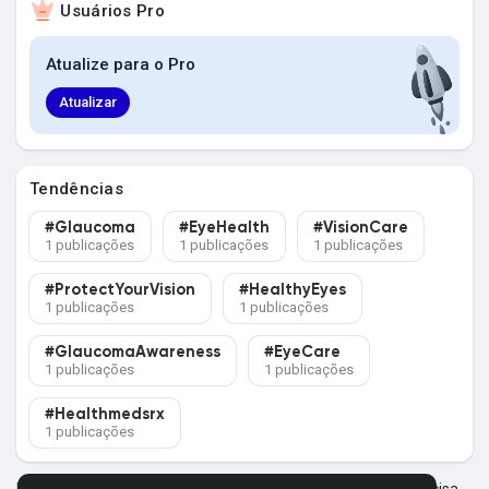
Usuários Pro
Explorar Grupos
Atualize para o Pro
Meus Grupos
Atualizar
Tendências
Explorar Páginas
#Glaucoma
#EyeHealth
#VisionCare
1 publicações
1 publicações
1 publicações
Páginas Curtidas
#ProtectYourVision
#HealthyEyes
1 publicações
1 publicações
#GlaucomaAwareness
#EyeCare
1 publicações
1 publicações
Postagens populares
#Healthmedsrx
1 publicações
Descubra Novas Postagens