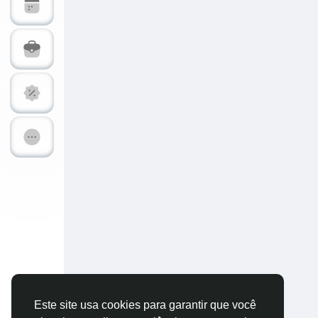
Explorar Páginas
Páginas Curt
Postagens populares
Descubra Nov
Financiamentos
Ofertas
Trabalhos
Fóruns
Vídeos & Treinamentos
Calc-dB Tool
Desenvolvedores
Este site usa cookies para garantir que você