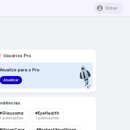
Entrar
Usuários Pro
Atualize para o Pro
Atualizar
endências
#Glaucoma
#EyeHealth
1 publicações
1 publicações