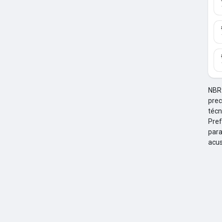
idas
as Postagens
NBR 
prec
técn
Pref
para
acus
s