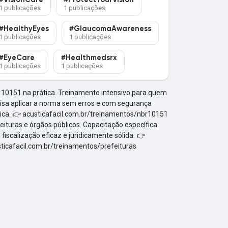
#VisionCare
#ProtectYourVision
1 publicações
1 publicações
#HealthyEyes
#GlaucomaAwareness
1 publicações
1 publicações
#EyeCare
#Healthmedsrx
1 publicações
1 publicações
10151 na prática. Treinamento intensivo para quem
isa aplicar a norma sem erros e com segurança
ica. 👉 acusticafacil.com.br/treinamentos/nbr10151
eituras e órgãos públicos. Capacitação específica
 fiscalização eficaz e juridicamente sólida. 👉
ticafacil.com.br/treinamentos/prefeituras