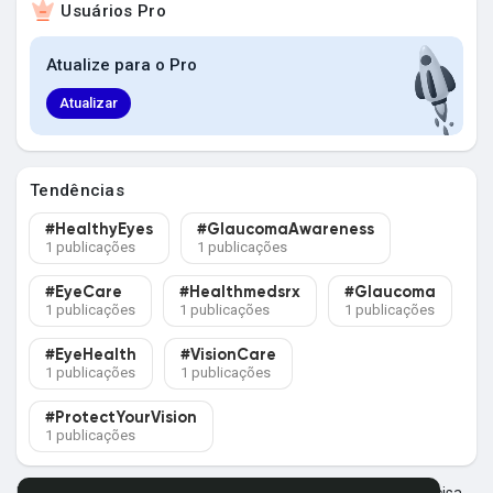
Usuários Pro
Explorar Grupos
Atualize para o Pro
Meus Grupos
Atualizar
Tendências
Explorar Páginas
#HealthyEyes
#GlaucomaAwareness
1 publicações
1 publicações
Páginas Curtidas
#EyeCare
#Healthmedsrx
#Glaucoma
1 publicações
1 publicações
1 publicações
#EyeHealth
#VisionCare
1 publicações
1 publicações
Postagens populares
#ProtectYourVision
1 publicações
Descubra Novas Postagens