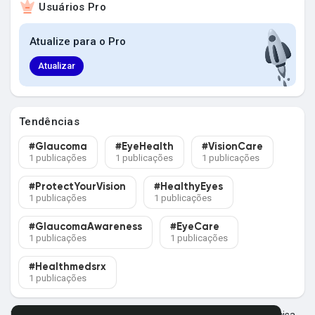
Usuários Pro
Explorar Grupos
Atualize para o Pro
Meus Grupos
Atualizar
Tendências
Explorar Páginas
#Glaucoma
#EyeHealth
#VisionCare
1 publicações
1 publicações
1 publicações
Páginas Curtidas
#ProtectYourVision
#HealthyEyes
1 publicações
1 publicações
#GlaucomaAwareness
#EyeCare
1 publicações
1 publicações
Postagens populares
#Healthmedsrx
1 publicações
Descubra Novas Postagens