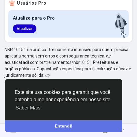
Usuários Pro
Explorar Grupos
Atualize para o Pro
Meus Grupos
Atualizar
NBR 10151 na prática. Treinamento intensivo para quem precisa
aplicar a norma sem erros e com segurança técnica. 👉
Explorar Páginas
acusticafacil.com.br/treinamentos/nbr10151 Prefeituras e
órgãos públicos. Capacitação específica para fiscalização eficaz e
juridicamente sólida. 👉
Páginas Curtidas
acusticafacil.com.br/treinamentos/prefeituras
Este site usa cookies para garantir que você
obtenha a melhor experiência em nosso site
Postagens populares
Saber Mais
Descubra Novas Postagens
Entendi!
Entrar