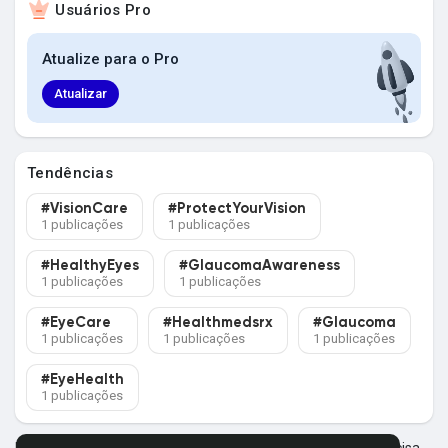
Usuários Pro
Explorar Grupos
Atualize para o Pro
Meus Grupos
Atualizar
Tendências
Explorar Páginas
#VisionCare
#ProtectYourVision
1 publicações
1 publicações
Páginas Curtidas
#HealthyEyes
#GlaucomaAwareness
1 publicações
1 publicações
#EyeCare
#Healthmedsrx
#Glaucoma
1 publicações
1 publicações
1 publicações
Postagens populares
#EyeHealth
1 publicações
Descubra Novas Postagens