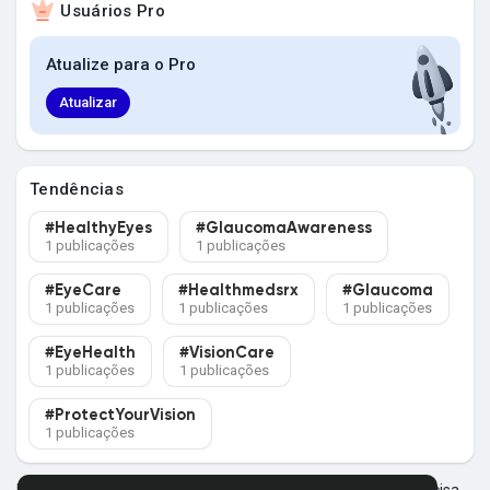
Usuários Pro
Explorar Grupos
Atualize para o Pro
Meus Grupos
Atualizar
Tendências
Explorar Páginas
#HealthyEyes
#GlaucomaAwareness
1 publicações
1 publicações
Páginas Curtidas
#EyeCare
#Healthmedsrx
#Glaucoma
1 publicações
1 publicações
1 publicações
#EyeHealth
#VisionCare
1 publicações
1 publicações
Postagens populares
#ProtectYourVision
1 publicações
Descubra Novas Postagens