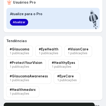
Usuários Pro
Explorar Grupos
Atualize para o Pro
Meus Grupos
Atualizar
Tendências
Explorar Páginas
#Glaucoma
#EyeHealth
#VisionCare
1 publicações
1 publicações
1 publicações
Páginas Curtidas
#ProtectYourVision
#HealthyEyes
1 publicações
1 publicações
#GlaucomaAwareness
#EyeCare
1 publicações
1 publicações
Postagens populares
#Healthmedsrx
1 publicações
Descubra Novas Postagens